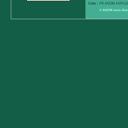
Cote :
FR ANOM 44PA16
© ANOM sous réserv