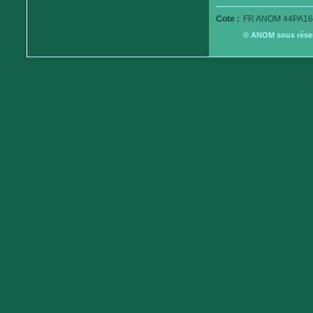
Cote :
FR ANOM 44PA16
© ANOM sous réserv