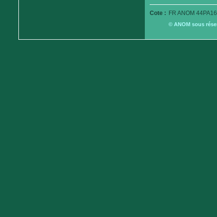
Cote :
FR ANOM 44PA16
© ANOM sous réserv