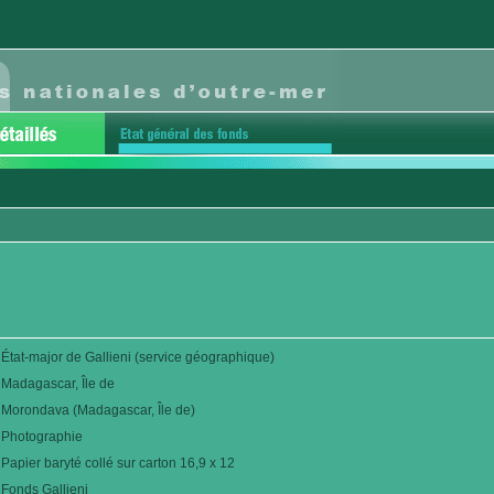
État-major de Gallieni (service géographique)
Madagascar, Île de
Morondava (Madagascar, Île de)
Photographie
Papier baryté collé sur carton 16,9 x 12
Fonds Gallieni