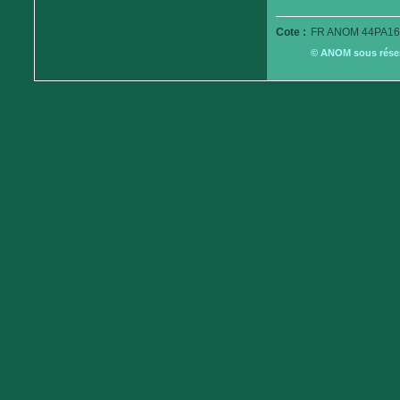
Cote :
FR ANOM 44PA16
© ANOM sous réserv