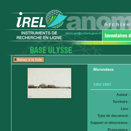
Morondava
1902-1903
Auteur :
Territoire :
Lieu :
Type de document :
Support et dimensions :
Provenance :