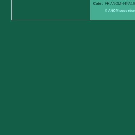
Cote :
FR ANOM 44PA16
© ANOM sous réserv