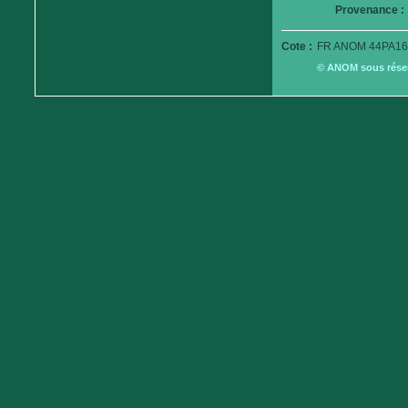
Provenance :
Cote :
FR ANOM 44PA16
© ANOM sous réserv