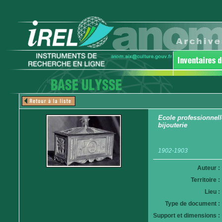
Ecole professionnell
bijouterie
1902-1903
Auteur :
Territoire :
Lieu :
Type de document :
Support et dimensions :