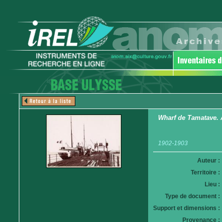
Wharf de Tamatave. 
1902-1903
Auteur :
Territoire :
Lieu :
Type de document :
Support et dimensions :
Provenance :