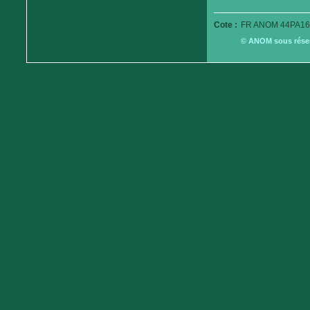
Cote :
FR ANOM 44PA16
© ANOM sous réserv