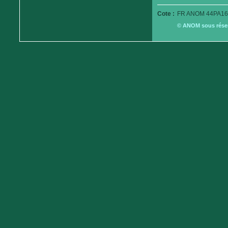
Cote :
FR ANOM 44PA16
© ANOM sous réserv