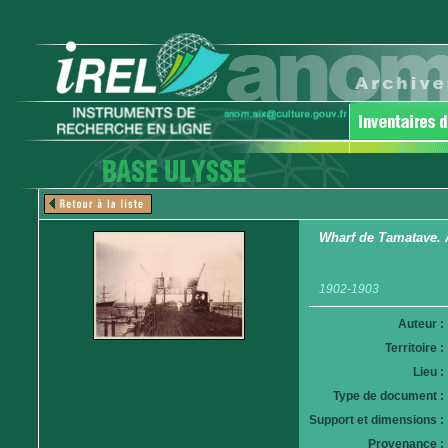
Wharf de Tamatave.
1902-1903
Auteur :
Territoire :
Lieu :
Type de document :
Support et dimensions :
Provenance :