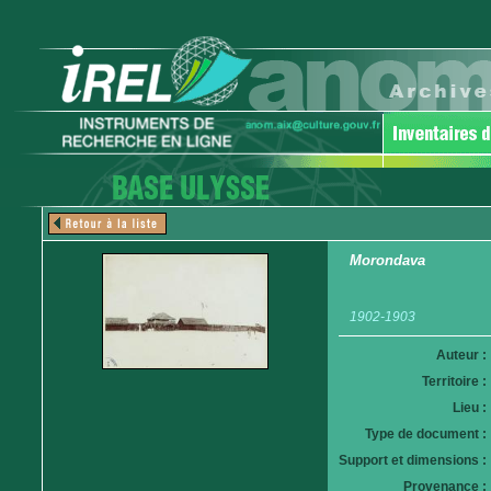
Morondava
1902-1903
Auteur :
Territoire :
Lieu :
Type de document :
Support et dimensions :
Provenance :