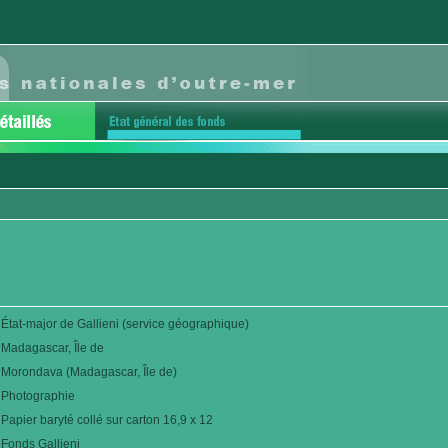
État-major de Gallieni (service géographique)
Madagascar, Île de
Morondava (Madagascar, Île de)
Photographie
Papier baryté collé sur carton 16,9 x 12
Fonds Gallieni