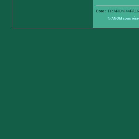
Cote :
FR ANOM 44PA16
© ANOM sous réserv