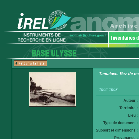
Tamatave. Raz de m
1902-1903
Auteur :
Territoire :
Lieu :
Type de document :
Support et dimensions :
Provenance :