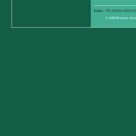
Cote :
FR ANOM 44PA16
© ANOM sous réserv