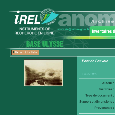
Pont de Fotivolo
1902-1903
Auteur :
Territoire :
Type de document :
Support et dimensions :
Provenance :