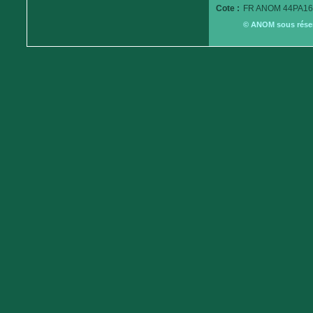
Cote :
FR ANOM 44PA16
© ANOM sous réserv