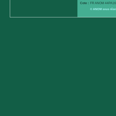
Cote :
FR ANOM 44PA16
© ANOM sous réserv