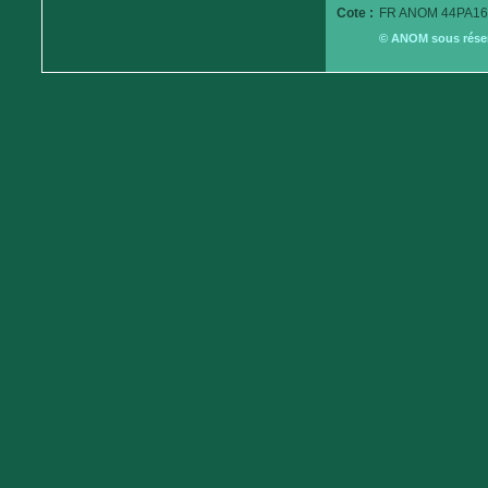
Cote :
FR ANOM 44PA16
© ANOM sous réserv