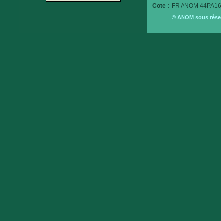
Cote :
FR ANOM 44PA16
© ANOM sous réserv