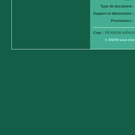
Type de document :
Support et dimensions :
Provenance :
Cote :
FR ANOM 44PA16
© ANOM sous réserv