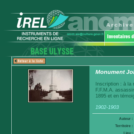
Monument Jo
Inscription : à l
F.F.M.A. assassi
1895 et en témoi
1902-1903
Auteur :
Territoire :
Lieu :