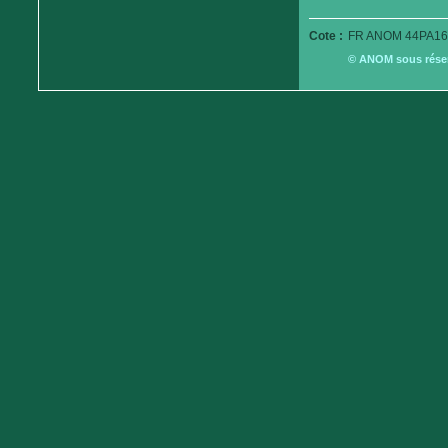
Cote :
FR ANOM 44PA16
© ANOM sous réserv