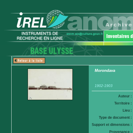
Morondava
1902-1903
Auteur :
Territoire :
Lieu :
Type de document :
Support et dimensions :
Provenance :