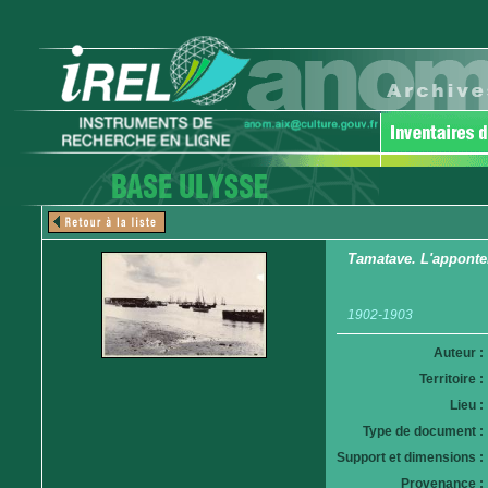
Tamatave. L'apponte
1902-1903
Auteur :
Territoire :
Lieu :
Type de document :
Support et dimensions :
Provenance :