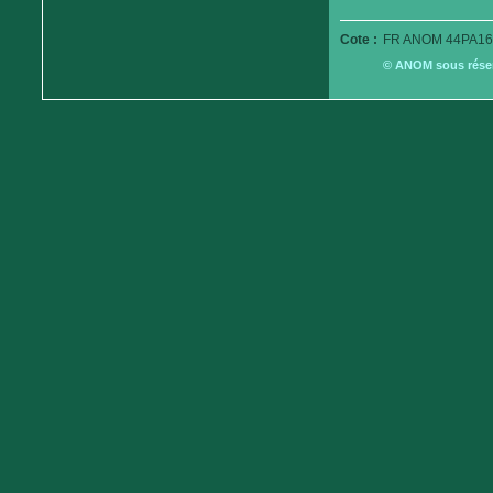
Cote :
FR ANOM 44PA16
© ANOM sous réserv