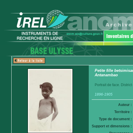
Petite fille betsimisa
Antanambao
Portrait de face. Distri
1896-1905
Auteur :
Territoire :
Type de document :
Support et dimensions :