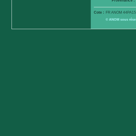
Provenance :
Cote :
FR ANOM 44PA15
© ANOM sous réserv