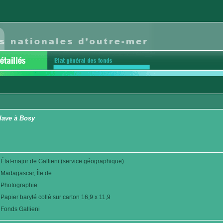
lave à Bosy
État-major de Gallieni (service géographique)
Madagascar, Île de
Photographie
Papier baryté collé sur carton 16,9 x 11,9
Fonds Gallieni