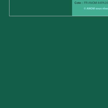
Cote :
FR ANOM 44PA16
© ANOM sous réserv