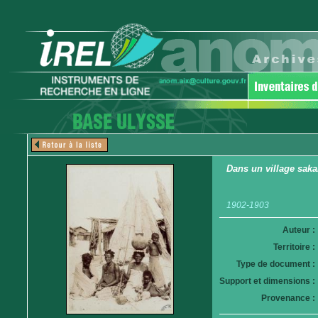
Dans un village saka
1902-1903
Auteur :
Territoire :
Type de document :
Support et dimensions :
Provenance :