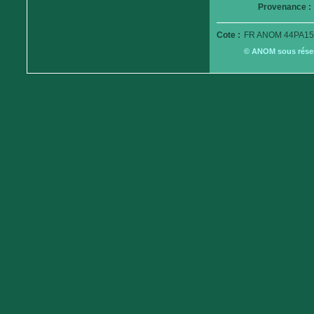
Provenance :
Cote :
FR ANOM 44PA15
© ANOM sous réserv