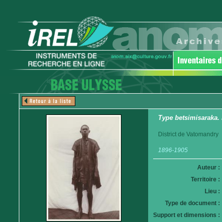
Type betsimisaraka. N
District de Vatomandry
1896-1905
Auteur :
Territoire :
Lieu :
Type de document :
Support et dimensions :