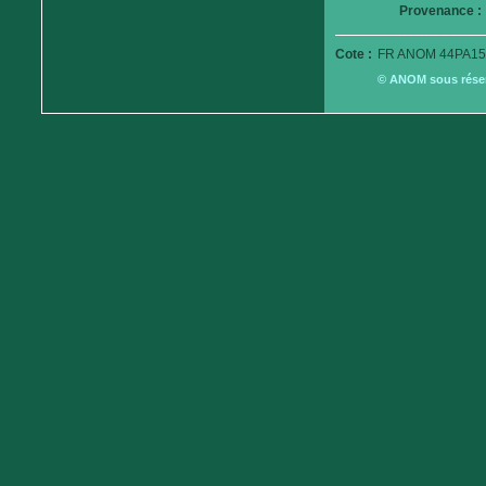
Provenance :
Cote :
FR ANOM 44PA15
© ANOM sous réserv