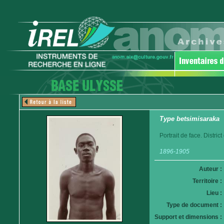
Type betsimisaraka
Portrait de face. Distri
1896-1905
Auteur :
Territoire :
Lieu :
Type de document :
Support et dimensions :