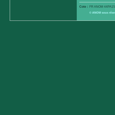
Cote :
FR ANOM 44PA15
© ANOM sous réserv