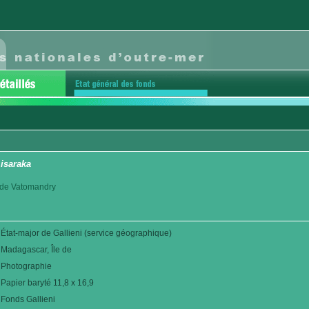
isaraka
ct de Vatomandry
État-major de Gallieni (service géographique)
Madagascar, Île de
Photographie
Papier baryté 11,8 x 16,9
Fonds Gallieni