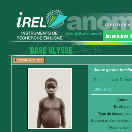
Jeune garçon betsim
Portrait de face. Distri
1896-1905
Auteur :
Territoire :
Type de document :
Support et dimensions :
Provenance :