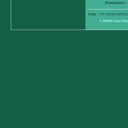
Provenance :
Cote :
FR ANOM 44PA15
© ANOM sous réserv