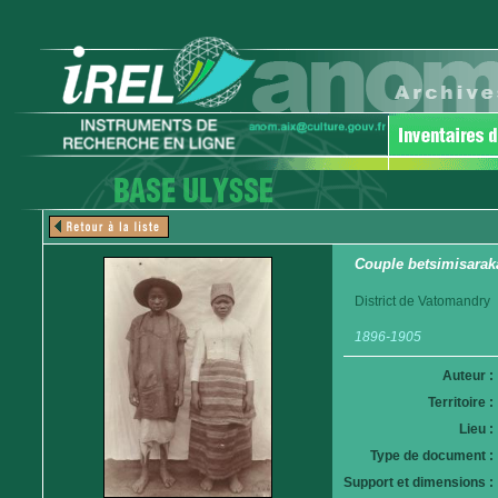
Couple betsimisarak
District de Vatomandry
1896-1905
Auteur :
Territoire :
Lieu :
Type de document :
Support et dimensions :