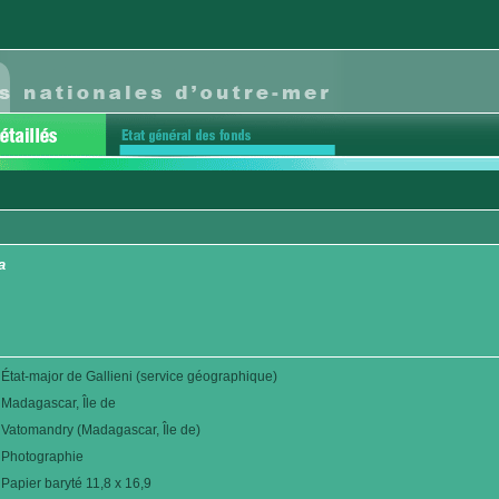
a
État-major de Gallieni (service géographique)
Madagascar, Île de
Vatomandry (Madagascar, Île de)
Photographie
Papier baryté 11,8 x 16,9