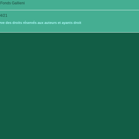
Fonds Gallieni
4/21
e des droits réservés aux auteurs et ayants droit