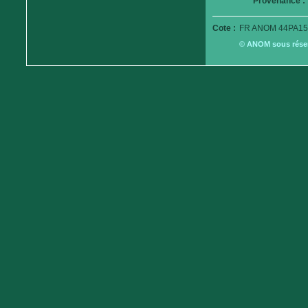
Provenance :
Cote :
FR ANOM 44PA15
© ANOM sous réserv