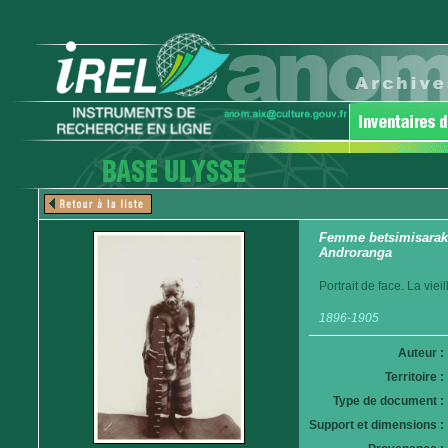
Femme betsimisaraka.
Androranga
Portrait de face. La vie
1896-1905
Auteur :
Territoire :
Type de document :
Support et dimensions :