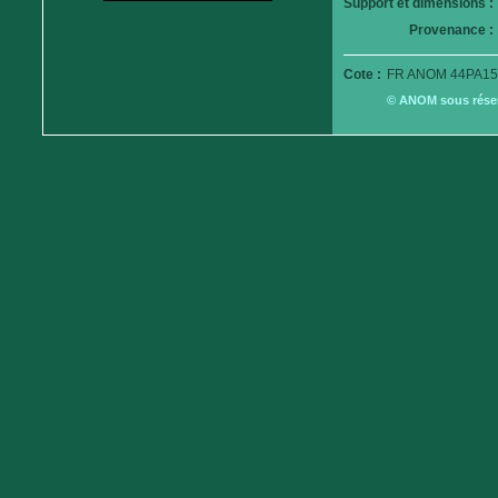
Support et dimensions :
Provenance :
Cote :
FR ANOM 44PA15
© ANOM sous réserv