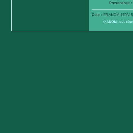
Provenance :
Cote :
FR ANOM 44PA15
© ANOM sous réserv