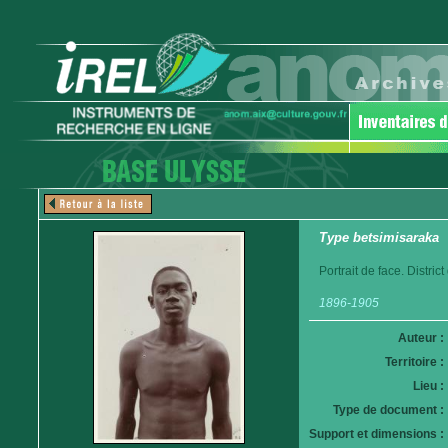
Type betsimisaraka
Portrait de face. Distri
1896-1905
Auteur :
Territoire :
Lieu :
Type de document :
Support et dimensions :