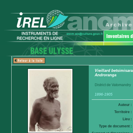
Vieillard betsimisarak
Androranga
District de Vatomandry
1896-1905
Auteur :
Territoire :
Lieu :
Type de document :