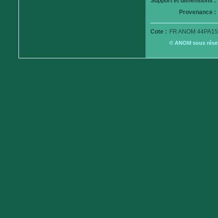
Support et dimensions :
Provenance :
Cote :
FR ANOM 44PA15
© ANOM sous réserv