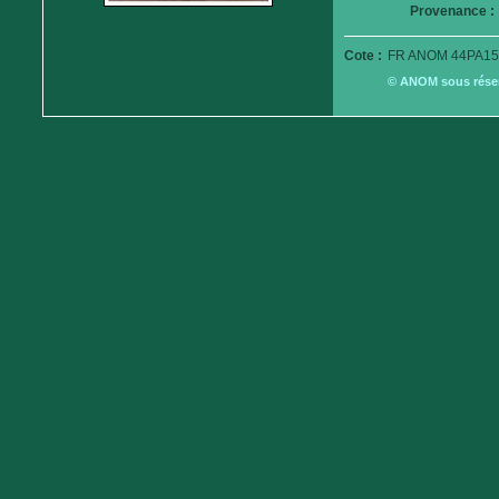
Provenance :
Cote :
FR ANOM 44PA15
© ANOM sous réserv