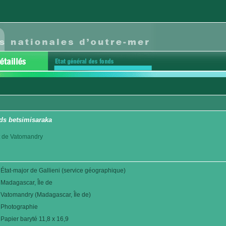
ds betsimisaraka
ict de Vatomandry
État-major de Gallieni (service géographique)
Madagascar, Île de
Vatomandry (Madagascar, Île de)
Photographie
Papier baryté 11,8 x 16,9