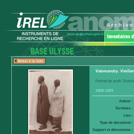
Vatomandry. Vieillar
Portrait de profil. Distr
1896-1905
Auteur :
Territoire :
Lieu :
Type de document :
Support et dimensions :