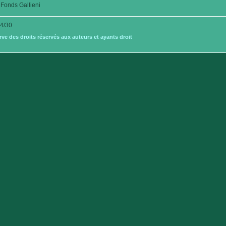
Fonds Gallieni
4/30
e des droits réservés aux auteurs et ayants droit