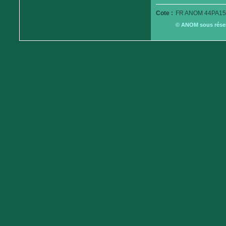
Cote :
FR ANOM 44PA15
© ANOM sous réserv