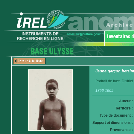
Jeune garçon betsim
Portrait de face. Distri
1896-1905
Auteur :
Territoire :
Type de document :
Support et dimensions :
Provenance :