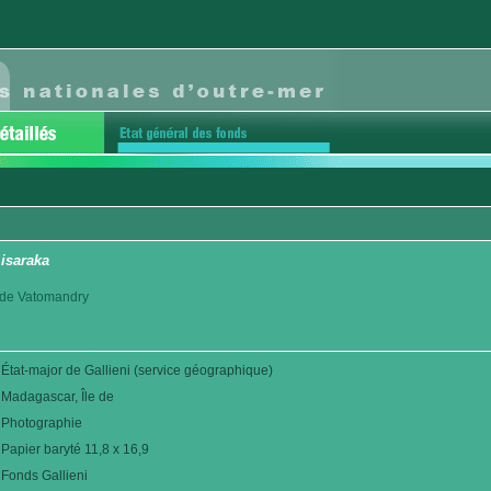
isaraka
ct de Vatomandry
État-major de Gallieni (service géographique)
Madagascar, Île de
Photographie
Papier baryté 11,8 x 16,9
Fonds Gallieni