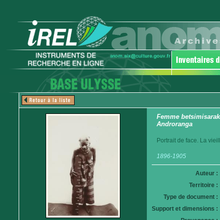
Femme betsimisaraka.
Androranga
Portrait de face. La vie
1896-1905
Auteur :
Territoire :
Type de document :
Support et dimensions :