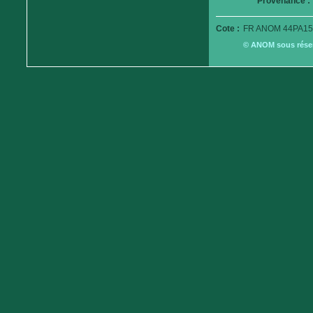
Provenance :
Cote :
FR ANOM 44PA15
© ANOM sous réserv