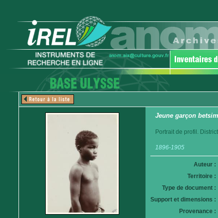
Jeune garçon betsim
Portrait de profil. Distr
1896-1905
Auteur :
Territoire :
Type de document :
Support et dimensions :
Provenance :