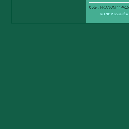
Cote :
FR ANOM 44PA15
© ANOM sous réserv