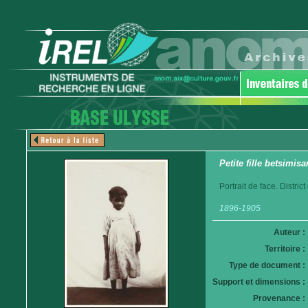
Petite fille betsimis
Portrait de face. Distri
1896-1905
Auteur :
Territoire :
Type de document :
Support et dimensions :
Provenance :