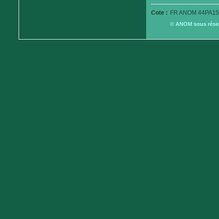
Cote :
FR ANOM 44PA15
© ANOM sous réserv