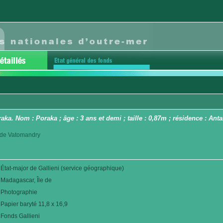
araka. Nom : Poraka ; âge : 3 ans et demi ; taille : 0,87m ; résidence : A
ct de Vatomandry
État-major de Gallieni (service géographique)
Madagascar, Île de
Photographie
Papier baryté 11,8 x 16,9
Fonds Gallieni