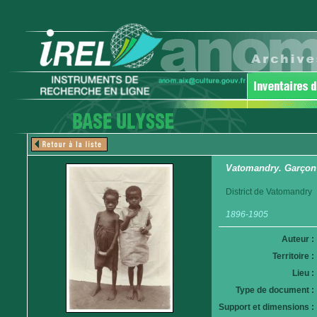
Vatomandry. Garçon e
District de Vatomandry
1896-1905
Auteur :
Territoire :
Lieu :
Type de document :
Support et dimensions :