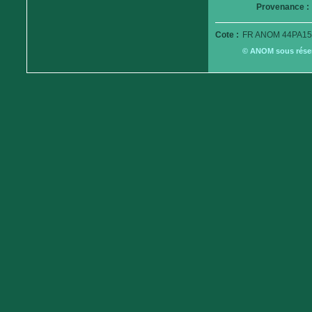
Provenance :
Cote :
FR ANOM 44PA15
© ANOM sous réserv