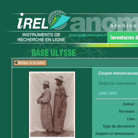
Couple betsimisarak
District de Vatomandry
1896-1905
Auteur :
Territoire :
Lieu :
Type de document :
Support et dimensions :