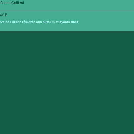
Fonds Gallieni
4/18
e des droits réservés aux auteurs et ayants droit