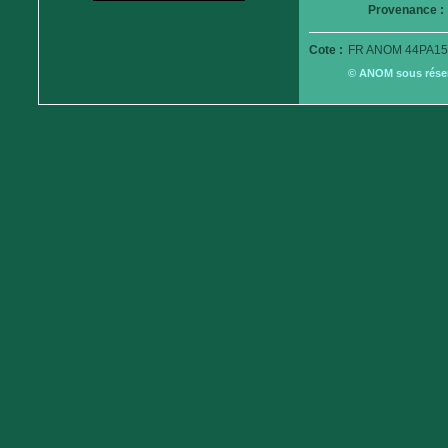
Provenance :
Cote :
FR ANOM 44PA15
© ANOM sous réserv