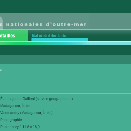
a
État-major de Gallieni (service géographique)
Madagascar, Île de
Vatomandry (Madagascar, Île de)
Photographie
Papier baryté 11,8 x 16,9