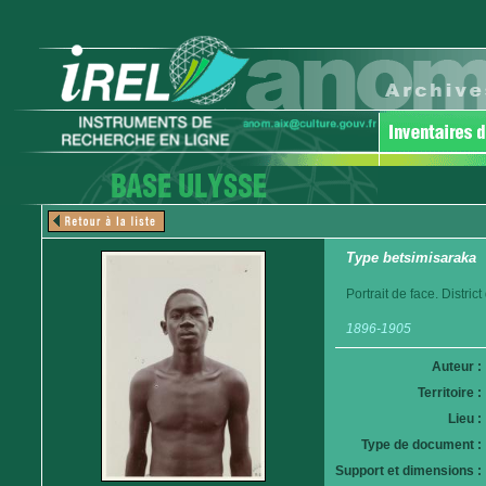
Type betsimisaraka
Portrait de face. Distri
1896-1905
Auteur :
Territoire :
Lieu :
Type de document :
Support et dimensions :