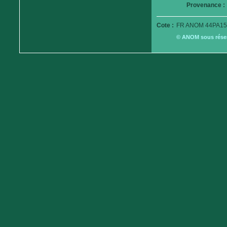
Provenance :
Cote :
FR ANOM 44PA15
© ANOM sous réserv