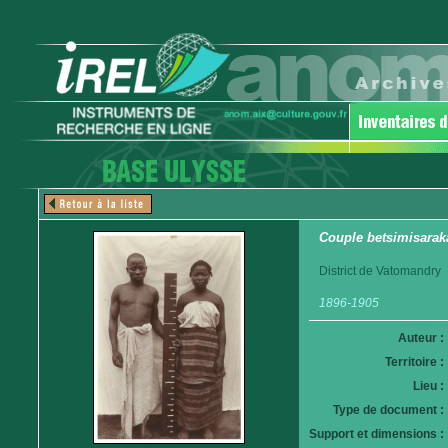
Couple betsimisarak
District de Vatomandry
1896-1905
Auteur :
Territoire :
Lieu :
Type de document :
Support et dimensions :