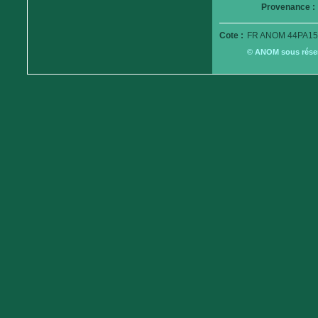
Provenance :
Cote :
FR ANOM 44PA15
© ANOM sous réserv