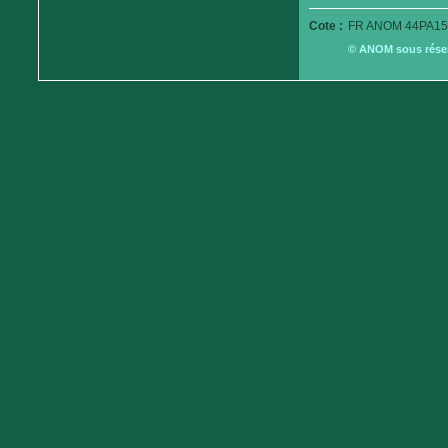
Cote :
FR ANOM 44PA15
© ANOM sous réserv