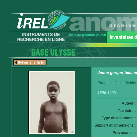
Jeune garçon betsim
Portrait de face. Distri
1896-1905
Auteur :
Territoire :
Type de document :
Support et dimensions :
Provenance :