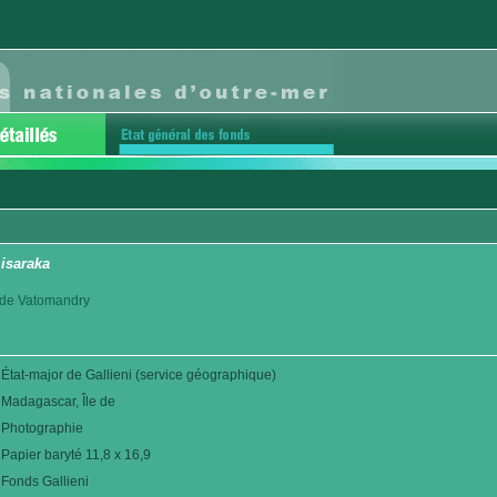
isaraka
ct de Vatomandry
État-major de Gallieni (service géographique)
Madagascar, Île de
Photographie
Papier baryté 11,8 x 16,9
Fonds Gallieni