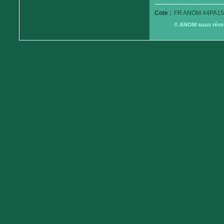
Cote :
FR ANOM 44PA15
© ANOM sous réserv