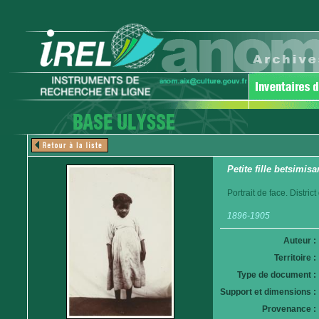
Petite fille betsimis
Portrait de face. Distri
1896-1905
Auteur :
Territoire :
Type de document :
Support et dimensions :
Provenance :