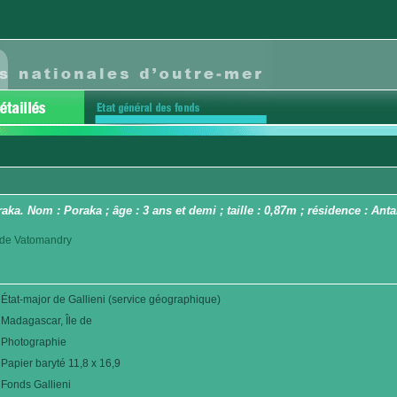
araka. Nom : Poraka ; âge : 3 ans et demi ; taille : 0,87m ; résidence : A
ct de Vatomandry
État-major de Gallieni (service géographique)
Madagascar, Île de
Photographie
Papier baryté 11,8 x 16,9
Fonds Gallieni