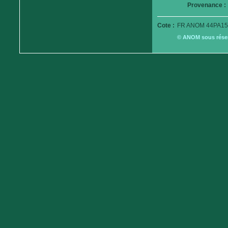
Provenance :
Cote :
FR ANOM 44PA15
© ANOM sous réserv