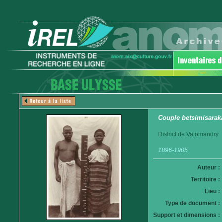
Couple betsimisarak
District de Vatomandry
1896-1905
Auteur :
Territoire :
Lieu :
Type de document :
Support et dimensions :