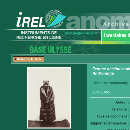
Femme betsimisaraka.
Androranga
District de Vatomandry
1896-1905
Auteur :
Territoire :
Type de document :
Support et dimensions :