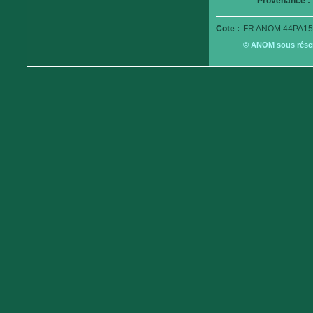
Provenance :
Cote :
FR ANOM 44PA15
© ANOM sous réserv