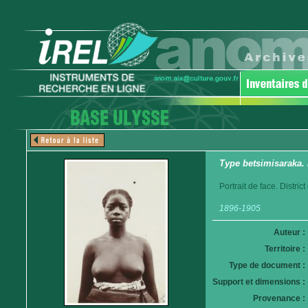
Type betsimisaraka. 
Portrait de face. Distri
1896-1905
Auteur :
Territoire :
Type de document :
Support et dimensions :
Provenance :