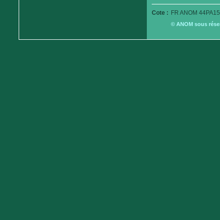
Cote :
FR ANOM 44PA15
© ANOM sous réserv