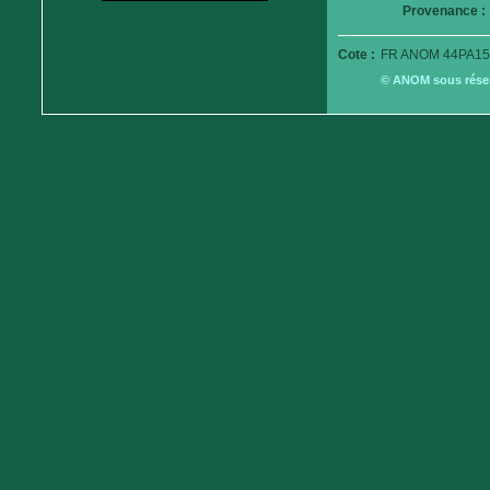
Provenance :
Cote :
FR ANOM 44PA15
© ANOM sous réserv