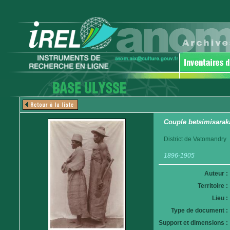
Couple betsimisarak
District de Vatomandry
1896-1905
Auteur :
Territoire :
Lieu :
Type de document :
Support et dimensions :