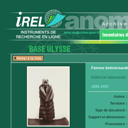
Femme betsimisaraka.
District de Vatomandry
1896-1905
Auteur :
Territoire :
Type de document :
Support et dimensions :
Provenance :