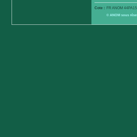
Cote :
FR ANOM 44PA15
© ANOM sous réserv