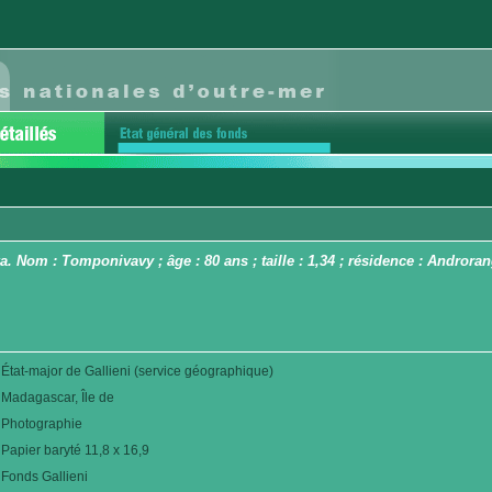
 Nom : Tomponivavy ; âge : 80 ans ; taille : 1,34 ; résidence : Androra
État-major de Gallieni (service géographique)
Madagascar, Île de
Photographie
Papier baryté 11,8 x 16,9
Fonds Gallieni