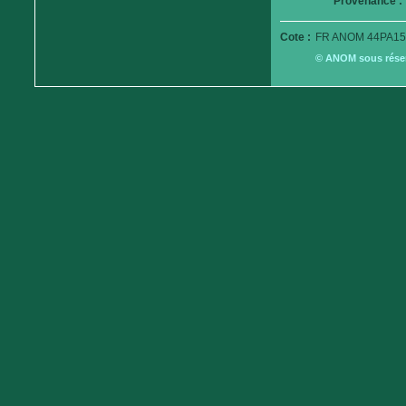
Provenance :
Cote :
FR ANOM 44PA15
© ANOM sous réserv