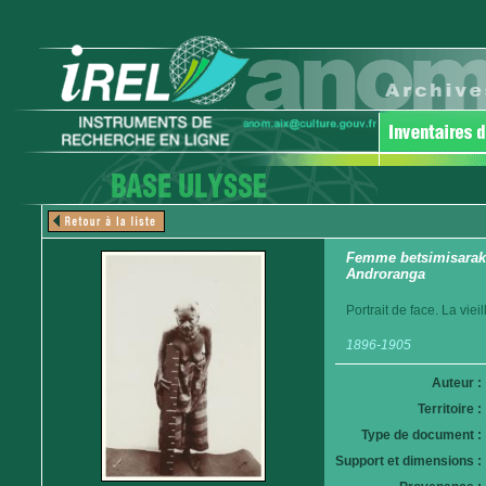
Femme betsimisaraka.
Androranga
Portrait de face. La vie
1896-1905
Auteur :
Territoire :
Type de document :
Support et dimensions :