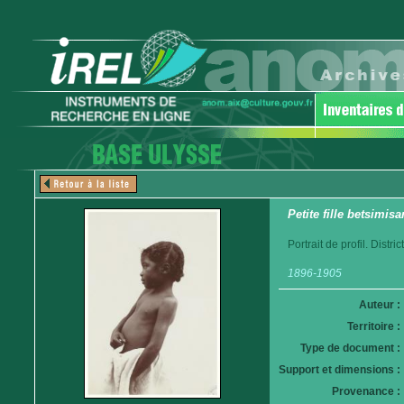
Petite fille betsimisa
Portrait de profil. Distr
1896-1905
Auteur :
Territoire :
Type de document :
Support et dimensions :
Provenance :