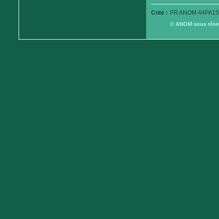
Cote :
FR ANOM 44PA15
© ANOM sous réserv