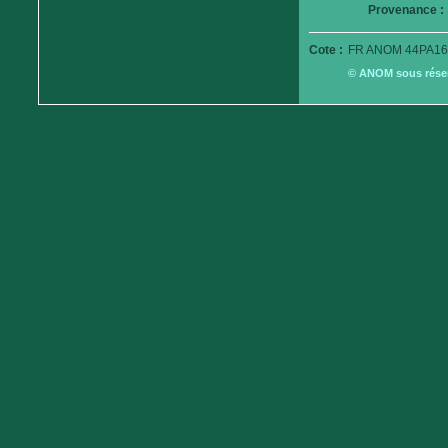
Provenance :
Cote :
FR ANOM 44PA16
© ANOM sous réserv