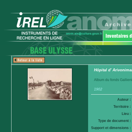
Hôpital d' Arivonim
Album du fonds Gallieni
1902
Auteur :
Territoire :
Lieu :
Type de document :
Support et dimensions :