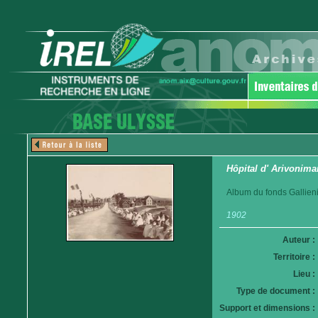
Hôpital d' Arivonim
Album du fonds Gallieni
1902
Auteur :
Territoire :
Lieu :
Type de document :
Support et dimensions :