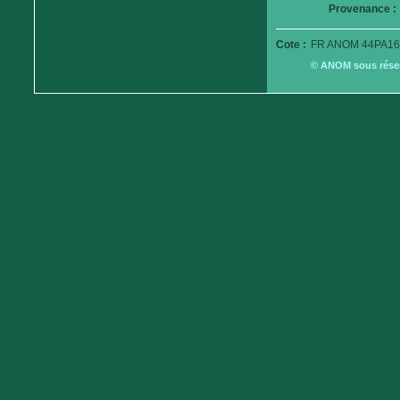
Provenance :
Cote :
FR ANOM 44PA16
© ANOM sous réserv