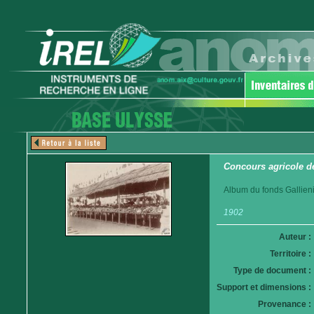
Concours agricole d
Album du fonds Gallieni
1902
Auteur :
Territoire :
Type de document :
Support et dimensions :
Provenance :