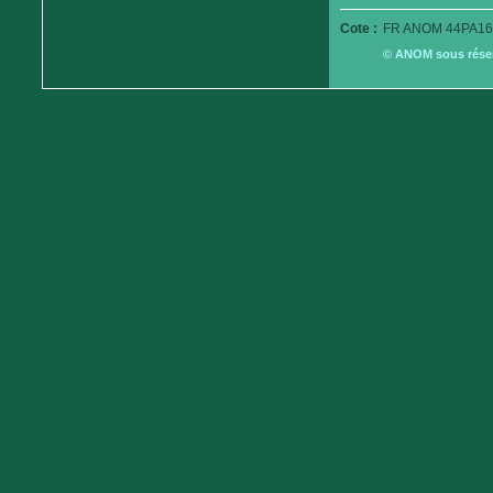
Cote :
FR ANOM 44PA16
© ANOM sous réserv