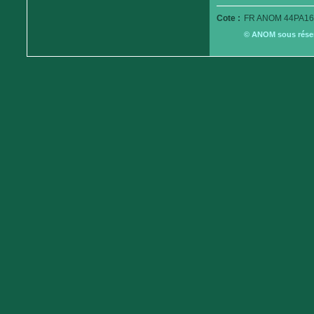
Cote :
FR ANOM 44PA16
© ANOM sous réserv