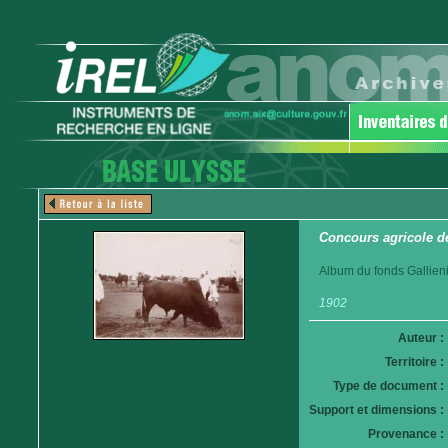
Concours agricole d
Album du fonds Gallieni
1902
Auteur :
Territoire :
Type de document :
Support et dimensions :
Provenance :